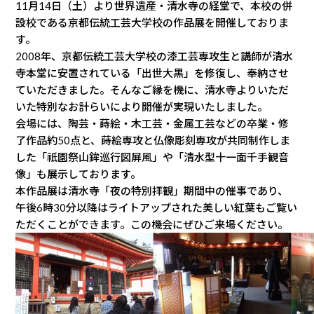
11月14日（土）より世界遺産・清水寺の経堂で、本校の併
設校である京都伝統工芸大学校の作品展を開催しておりま
す。
2008年、京都伝統工芸大学校の漆工芸専攻生と講師が清水
寺本堂に安置されている「出世大黒」を修復し、奉納させ
ていただきました。そんなご縁を機に、清水寺よりいただ
いた特別なお計らいにより開催が実現いたしました。
会場には、陶芸・蒔絵・木工芸・金属工芸などの卒業・修
了作品約50点と、蒔絵専攻と仏像彫刻専攻が共同制作しま
した「祇園祭山鉾巡行図屏風」や「清水型十一面千手観音
像」も展示しております。
本作品展は清水寺「夜の特別拝観」期間中の催事であり、
午後6時30分以降はライトアップされた美しい紅葉もご覧い
ただくことができます。この機会にぜひご来場ください。