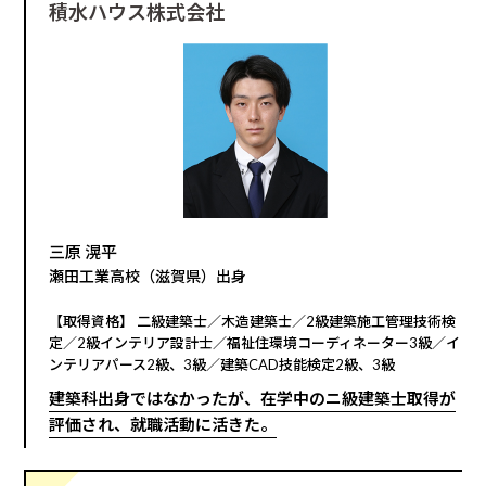
積水ハウス株式会社
三原 滉平
瀬田工業高校（滋賀県）出身
【取得資格】 二級建築士／木造建築士／2級建築施工管理技術検
定／2級インテリア設計士／福祉住環境コーディネーター3級／イ
ンテリアパース2級、3級／建築CAD技能検定2級、3級
建築科出身ではなかったが、在学中のニ級建築士取得が
評価され、就職活動に活きた。