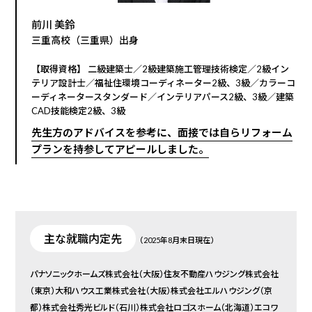
前川 美鈴
三重高校（三重県）出身
【取得資格】 二級建築士／2級建築施工管理技術検定／2級イン
テリア設計士／福祉住環境コーディネーター2級、3級／カラーコ
ーディネータースタンダード／インテリアパース2級、3級／建築
CAD技能検定2級、3級
先生方のアドバイスを参考に、面接では自らリフォーム
プランを持参してアピールしました。
主な就職内定先
（2025年8月末日現在）
パナソニックホームズ株式会社（大阪）住友不動産ハウジング株式会社
（東京）大和ハウス工業株式会社（大阪）株式会社エルハウジング（京
都）株式会社秀光ビルド（石川）株式会社ロゴスホーム（北海道）エコワ