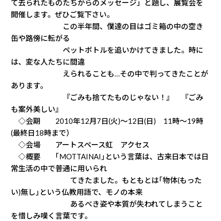
て去られたものたちからのメッセージ」と題し、展覧会を
開催します。ぜひご覧下さい。
この半年間、僕達の目はゴミ箱の中の空き
缶や路傍に転がる
ペットボトルを追いかけてきました。時に
は、変な人たちに間違
えられることも…その中で判ってきたことが
あります。
『ごみも捨てたものじゃない！』 『ごみ
も案外美しい』
◇会期 2010年12月7日(火)〜12日(日) 11時〜19時
(最終日18時まで）
◇会場 アートスペース虹 アクセス
◇概要 ｢MOTTAINAI｣という言葉は、古来日本では日
常生活の中で普通に用いられ
てきたました。もともとは｢物体(もった
い)無し｣という仏教用語で、モノの本来
あるべき姿や本質が失われてしまうこと
を惜しみ嘆く言葉です。