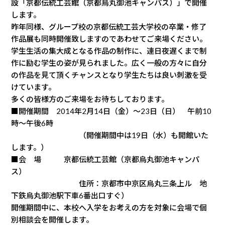
設「京都伝統工芸館（京都烏丸御池キャンパス）」で開催
します。
昨年同様、グループ校の京都伝統工芸大学校の卒業・修了
作品展も同時開催致しますのであわせてご来場ください。
学生生活の集大成となる作品の制作に、連日夜遅くまで制
作に励む学生の姿が見られました。広く一般の方々に自分
の作品を見て頂くチャンスとなり学生たちは良い刺激を受
けています。
多くの皆様方のご来場をお待ちしております。
■開催期間 2014年2月14日（金）〜23日（日） 午前10
時〜午後6時
（開催期間中は19日（水）も開館いた
します。）
■会 場 京都伝統工芸館（京都烏丸御池キャンパ
ス）
住所：京都市中京区烏丸三条上ル 地
下鉄烏丸御池駅下車6番出口すぐ）
開催期間中に、本校へ入学をお考えの方を対象に会場で個
別相談会を開催します。