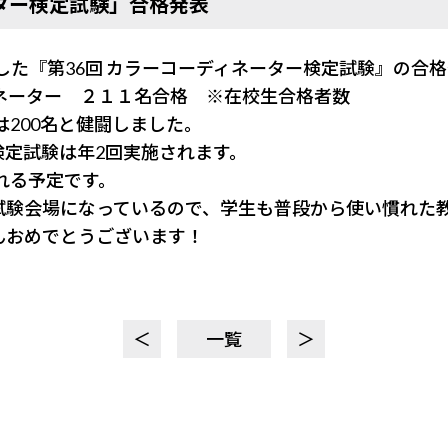
ター検定試験」合格発表
れました『第36回 カラーコーディネーター検定試験』の合
ィネーター ２１１名合格 ※在校生合格者数
、3級は200名と健闘しました。
検定試験は年2回実施されます。
される予定です。
試験会場になっているので、学生も普段から使い慣れた
んおめでとうございます！
＜
一覧
＞