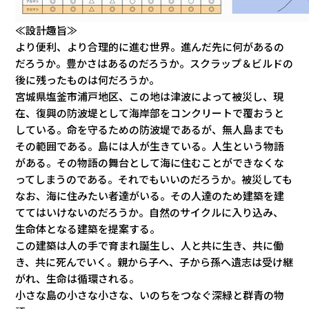
≪設計趣旨≫
より便利、より合理的に進む世界。進んだ先に何があるの
だろうか。豊かさはあるのだろうか。スクラップ＆ビルドの
後に残ったものは何だろうか。
宮城県塩釜市浦戸地区、この地は津波によって被災し、現
在、復興の防波堤として海岸部をコンクリートで覆おうと
している。命を守るための防波堤であるが、無人島までも
その範囲である。島には人が生きている。人生という物語
がある。その物語の舞台として海に住むことができなくな
ってしまうのである。それでもいいのだろうか。被災しても
なお、海に住みたい者達がいる。その人達のため建築を建
ててはいけないのだろうか。自然のサイクルに入り込み、
生命体となる建築を提案する。
この建築は人の手で育まれ誕生し、人と共に生き、共に働
き、共に死んでいく。親から子へ、子から孫へ遺志は受け継
がれ、生命は循環される。
小さな島の小さな小さな、いのちをつなぐ深緑と群青の物