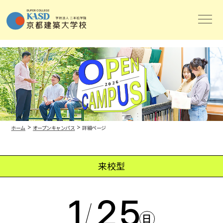
>
>
ホーム
オープンキャンパス
詳細ページ
来校型
1
25
/
日