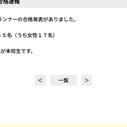
合格速報
ランナーの合格発表がありました。
ー ５５名（うち女性１７名）
月17日判
名が本校生です。
＜
一覧
＞