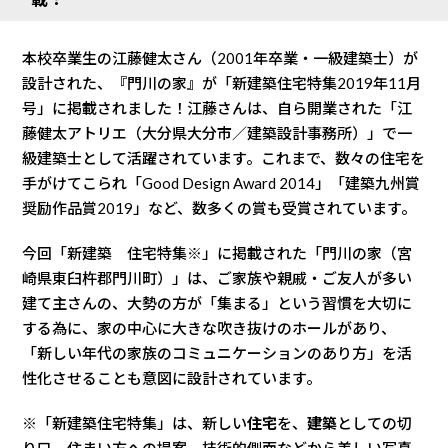
本校卒業生の江藤健太さん（2001年卒業・一級建築士）が
設計された、『門川の家』が「新建築住宅特集2019年11月
号」に掲載されました！江藤さんは、自ら開業された「江
藤健太アトリエ（大分県大分市／建築設計事務所）」で一
級建築士として活躍されています。これまで、数々の住宅を
手がけてこられ「Good Design Award 2014」「建築九州賞
奨励作品賞2019」など、数多くの賞も受賞されています。
今回「新建築 住宅特集※」に掲載された「門川の家（宮
崎県東臼杵郡門川町）」は、ご家族や親戚・ご友人が多い
建て主さんの、大勢の方が「集まる」という習慣を大切に
する為に、家の中心に大きな吹き抜けのホールがあり、
「新しい年代の家族のコミュニケーションのあり方」を活
性化させることも意図に設計されています。
※「新建築住宅特集」は、新しい
住宅
を、
建築
としての切