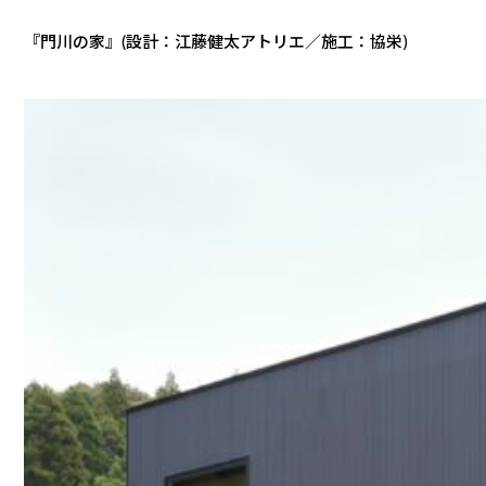
『門川の家』(設計：江藤健太アトリエ／施工：協栄)