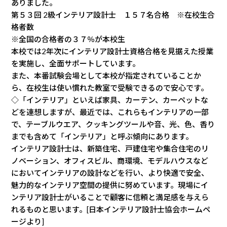
ありました。
第５３回 2級インテリア設計士 １５７名合格 ※在校生合
格者数
※全国の合格者の３７％が本校生
本校では2年次にインテリア設計士資格合格を見据えた授業
を実施し、全面サポートしています。
また、本番試験会場として本校が指定されていることか
ら、在校生は使い慣れた教室で受験できるので安心です。
◇「インテリア」といえば家具、カーテン、カーペットな
どを連想しますが、最近では、これらもインテリアの一部
で、テーブルウエア、クッキングツールや音、光、色、香り
までも含めて「インテリア」と呼ぶ傾向にあります。
インテリア設計士は、新築住宅、戸建住宅や集合住宅のリ
ノベーション、オフィスビル、商環境、モデルハウスなど
においてインテリアの設計などを行い、より快適で安全、
魅力的なインテリア空間の提供に努めています。現場にイ
ンテリア設計士がいることで顧客に信頼と満足感を与えら
れるものと思います。[日本インテリア設計士協会ホームペ
ージより]