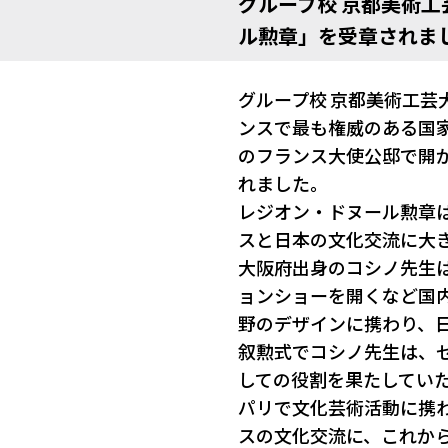
グループ校 京都美術
ル勲章」を受章されま
グループ校 京都美術工
ンスで最も権威のある国家
のフランス大使公邸で開
れました。
レジオン・ドヌール勲章
スと日本の文化交流に大
大阪府出身のコシノ先生
ョンショーを開くなど国
野のデザインに携わり、
叙勲式でコシノ先生は、
しての役割を果たしてい
パリで文化芸術活動に携
スの文化交流に、これか