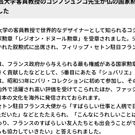
工芸大学客員教授のコシノジュンコ先生が仏の国家
した
芸大学の客員教授で世界的なデザイナーとして知られるコ
勲章「レジオン・ドヌール勲章」を受章されました。5
かれた叙勲式に出席され、フィリップ・セトン駐日フラ
は、フランス政府から与えられる最も権威がある国家勲
きく貢献したなどとして、5番目にあたる「シュバリエ」
は、昭和53年にパリ・コレクションに初めて参加し、そ
内外で活躍され高い評価を受けてこられたほか、ファッ
日本の文化を海外に発信されておられます。
セトン駐日フランス大使から「すばらしい仕事と人柄で
ただいた」などとたたえられ、「こんなにうれしいこと
わり、フランスのすばらしい友人たちとも出会うことが
らも協力していきたい」と答えられました。