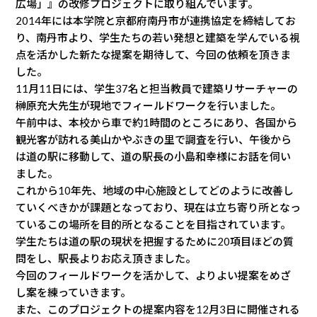
広場」』の改修プロジェクトに取り組んでいます。
2014年には本学院と京都府南丹市が連携協定を締結してお
り、南丹市より、学生たちの若い発想と建築を学んでいる視
点を活かした新たな提案を期待して、今回の依頼を頂きま
した。
11月11日には、学生37名と担当教員で建築リサーチャーの
榊原充大先生が現地でフィールドワークを行いました。
午前中は、本校から車で約1時間のところにあり、各国から
観光客が訪れる美山かやぶきの里で調査を行い、午後から
は道の駅に移動して、道の駅長の小島和幸様にお話を伺い
ました。
これから10年先、地域の中心施設としてどのように改善し
ていくべきかが課題となっており、現在は立ち寄り所となっ
ているこの場所を目的所となることを目指されています。
学生たちは道の駅の現状を把握するために20項目ほどの質
問をし、駅長よりお応え頂きました。
今回のフィールドワークを活かして、よりよい提案をめざ
し案を練っていきます。
また、このプロジェクトの提案内容を12月3日に開催される