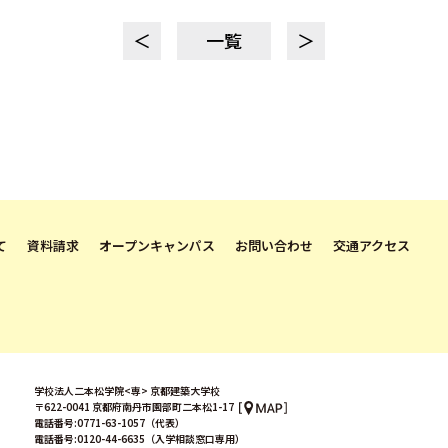
＜
一覧
＞
て
資料請求
オープンキャンパス
お問い合わせ
交通アクセス
学校法人二本松学院<専> 京都建築大学校
〒622-0041 京都府南丹市園部町二本松1-17
電話番号:0771-63-1057（代表）
電話番号:0120-44-6635（入学相談窓口専用）