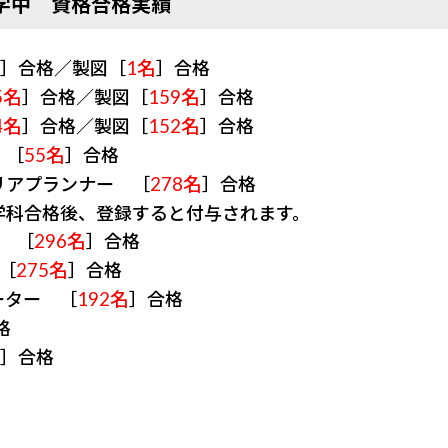
在学中 資格合格実績
］合格／製図［
1名
］合格
5名
］合格／製図［
159名
］合格
4名
］合格／製図［
152名
］合格
 ［
55名
］合格
リアプランナー ［
278名
］合格
学科合格後、登録すると付与されます。
 ［
296名
］合格
［
275名
］合格
ーター ［
192名
］合格
格
］合格