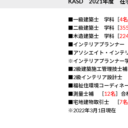
KASD 2021年度 
■一級建築士 学科［
4名
■二級建築士 学科［
35
■木造建築士 学科［
22
■インテリアプランナー
■アソシエイト・インテ
※インテリアプランナー
■2級建築施工管理技士補
■2級インテリア設計士 
■福祉住環境コーディネ
■測量士補 ［
12名
］合
■宅地建物取引士 ［
7名
※2022年3月1日現在